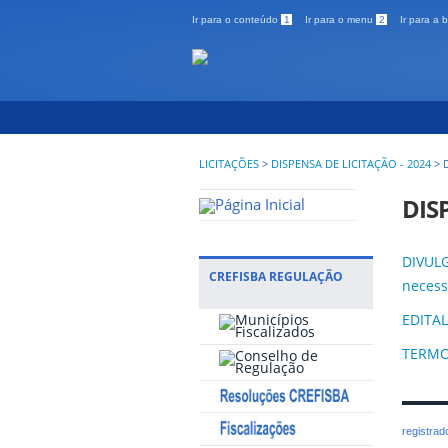
Ir para o conteúdo
1
Ir para o menu
2
Ir para a
LICITAÇÕES
>
DISPENSA DE LICITAÇÃO - 2024
>
DIS
DIVULG
CREFISBA REGULAÇÃO
necess
EDITAL
TERMO
registra