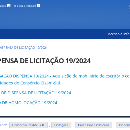
 busca
3
Ir para o rodapé
4
Acesso à Inf
DISPENSA DE LICITAÇÃO 19/2024
PENSA DE LICITAÇÃO 19/2024
AÇÃO DISPENSA 19/2024 - Aquisição de mobiliário de escritório co
idades do Consórcio Cisam-Sul.
 DE DISPENSA DE LICITAÇÃO 19/2024
 DE HOMOLOGAÇÃO 19/2024
do em:
Consórcio CISAM-SUL
,
Licitações
,
Processos Licitatórios
,
Dispens