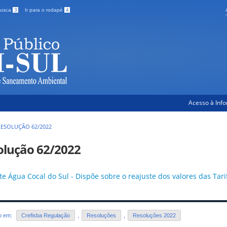
 busca
3
Ir para o rodapé
4
Acesso à Inf
RESOLUÇÃO 62/2022
olução 62/2022
te Água Cocal do Sul - Dispõe sobre o reajuste dos valores das Tar
do em:
Crefisba Regulação
,
Resoluções
,
Resoluções 2022