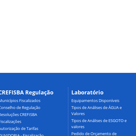
CREFISBA Regulação
Laboratório
Municípios Fiscalizados
Equipamentos Disponíveis
Conselho de Regulação
Tipos de Análises de ÁGUA e
Valores
Resoluções CREFISBA
Tipos de Análises de ESGOTO e
Fiscalizações
valores
Autorização de Tarifas
Pedido de Orçamento de
OUVIDORIA - Fiscalização