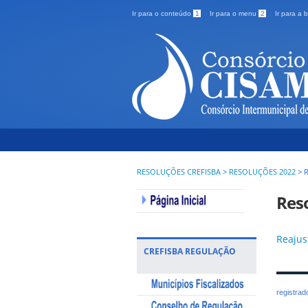
Ir para o conteúdo
1
Ir para o menu
2
Ir para a
RESOLUÇÕES CREFISBA
>
RESOLUÇÕES 2022
>
Res
Reajus
CREFISBA REGULAÇÃO
registra