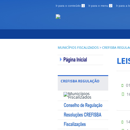
Ir para o conteúdo
1
Ir para o menu
2
Ir para a
MUNICÍPIOS FISCALIZADOS
>
CREFISBA REGUL
LEI
CREFISBA REGULAÇÃO
01
1
14