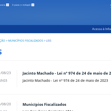
 busca
3
Ir para o rodapé
4
Acesso à Inf
AÇÃO
>
MUNICÍPIOS FISCALIZADOS
>
LEIS
S
/08/23
Jacinto Machado - Lei nº 974 de 24 de maio de 
Jacinto Machado - Lei nº 974 de 24 de maio de 2023
6h03
/08/20
Municípios Fiscalizados