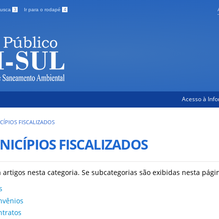
 busca
3
Ir para o rodapé
4
Acesso à Inf
CÍPIOS FISCALIZADOS
ICÍPIOS FISCALIZADOS
 artigos nesta categoria. Se subcategorias são exibidas nesta pági
s
nvênios
ntratos