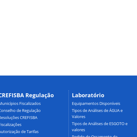
CREFISBA Regulação
Laboratório
Municípios Fiscalizados
Equipamentos Disponíveis
Conselho de Regulação
Tipos de Análises de ÁGUA e
Valores
Resoluções CREFISBA
Tipos de Análises de ESGOTO e
Fiscalizações
valores
Autorização de Tarifas
Pedido de Orçamento de