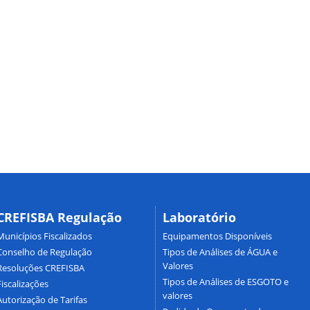
CREFISBA Regulação
Laboratório
Municípios Fiscalizados
Equipamentos Disponíveis
Conselho de Regulação
Tipos de Análises de ÁGUA e
Valores
Resoluções CREFISBA
Tipos de Análises de ESGOTO e
Fiscalizações
valores
Autorização de Tarifas