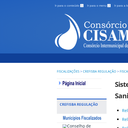
Ir para o conteúdo
1
Ir para o menu
2
Ir para a
FISCALIZAÇÕES
>
CREFISBA REGULAÇÃO
>
FISC
Sis
Sani
CREFISBA REGULAÇÃO
Rel
Rel