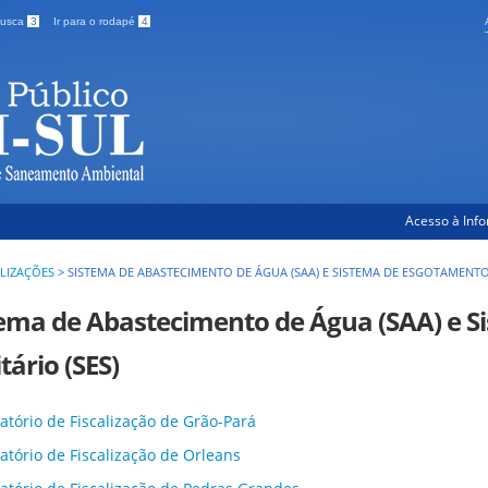
 busca
3
Ir para o rodapé
4
Acesso à Inf
ALIZAÇÕES
>
SISTEMA DE ABASTECIMENTO DE ÁGUA (SAA) E SISTEMA DE ESGOTAMENTO 
tema de Abastecimento de Água (SAA) e 
tário (SES)
atório de Fiscalização de Grão-Pará
atório de Fiscalização de Orleans