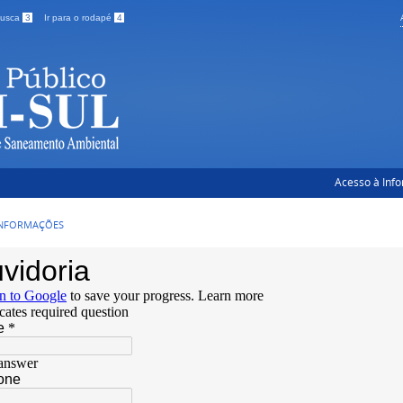
 busca
3
Ir para o rodapé
4
Acesso à Inf
INFORMAÇÕES